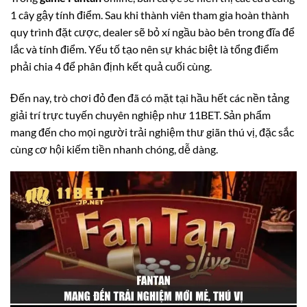
1 cây gậy tính điểm. Sau khi thành viên tham gia hoàn thành
quy trình đặt cược, dealer sẽ bỏ xí ngầu bào bên trong đĩa để
lắc và tính điểm. Yếu tố tạo nên sự khác biệt là tổng điểm
phải chia 4 để phân định kết quả cuối cùng.
Đến nay, trò chơi đỏ đen đã có mặt tại hầu hết các nền tảng
giải trí trực tuyến chuyên nghiệp như 11BET. Sản phẩm
mang đến cho mọi người trải nghiệm thư giãn thú vị, đặc sắc
cùng cơ hội kiếm tiền nhanh chóng, dễ dàng.