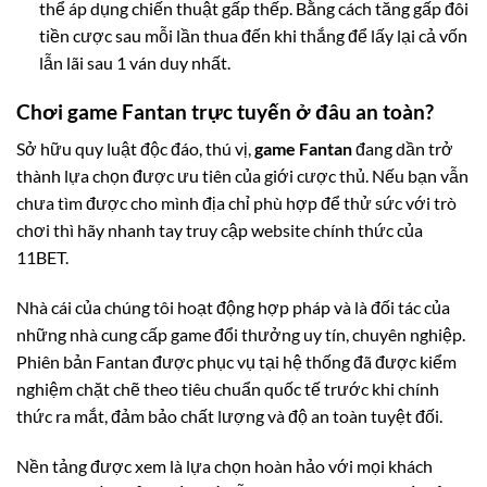
thể áp dụng chiến thuật gấp thếp. Bằng cách tăng gấp đôi
tiền cược sau mỗi lần thua đến khi thắng để lấy lại cả vốn
lẫn lãi sau 1 ván duy nhất.
Chơi game Fantan trực tuyến ở đâu an toàn?
Sở hữu quy luật độc đáo, thú vị,
game Fantan
đang dần trở
thành lựa chọn được ưu tiên của giới cược thủ. Nếu bạn vẫn
chưa tìm được cho mình địa chỉ phù hợp để thử sức với trò
chơi thì hãy nhanh tay truy cập website chính thức của
11BET.
Nhà cái của chúng tôi hoạt động hợp pháp và là đối tác của
những nhà cung cấp game đổi thưởng uy tín, chuyên nghiệp.
Phiên bản Fantan được phục vụ tại hệ thống đã được kiểm
nghiệm chặt chẽ theo tiêu chuẩn quốc tế trước khi chính
thức ra mắt, đảm bảo chất lượng và độ an toàn tuyệt đối.
Nền tảng được xem là lựa chọn hoàn hảo với mọi khách