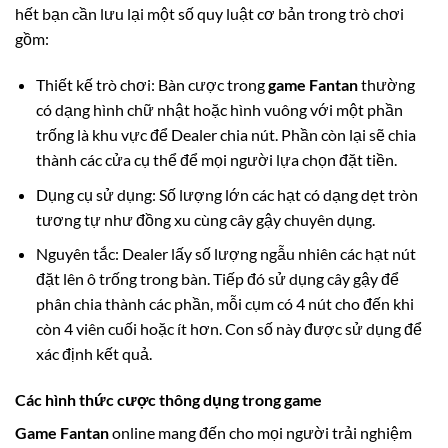
hết bạn cần lưu lại một số quy luật cơ bản trong trò chơi
gồm:
Thiết kế trò chơi: Bàn cược trong
game Fantan
thường
có dạng hình chữ nhật hoặc hình vuông với một phần
trống là khu vực để Dealer chia nút. Phần còn lại sẽ chia
thành các cửa cụ thể để mọi người lựa chọn đặt tiền.
Dụng cụ sử dụng: Số lượng lớn các hạt có dạng dẹt tròn
tương tự như đồng xu cùng cây gậy chuyên dụng.
Nguyên tắc: Dealer lấy số lượng ngẫu nhiên các hạt nút
đặt lên ô trống trong bàn. Tiếp đó sử dụng cây gậy để
phân chia thành các phần, mỗi cụm có 4 nút cho đến khi
còn 4 viên cuối hoặc ít hơn. Con số này được sử dụng để
xác định kết quả.
Các hình thức cược thông dụng trong game
Game Fantan
online mang đến cho mọi người trải nghiệm