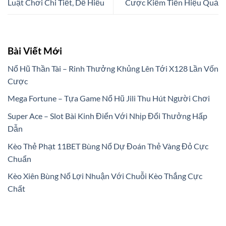
Luật Chơi Chi Tiết, Dễ Hiểu
Cược Kiếm Tiền Hiệu Quả
Bài Viết Mới
Nổ Hũ Thần Tài – Rinh Thưởng Khủng Lên Tới X128 Lần Vốn
Cược
Mega Fortune – Tựa Game Nổ Hũ Jili Thu Hút Người Chơi
Super Ace – Slot Bài Kinh Điển Với Nhịp Đổi Thưởng Hấp
Dẫn
Kèo Thẻ Phạt 11BET Bùng Nổ Dự Đoán Thẻ Vàng Đỏ Cực
Chuẩn
Kèo Xiên Bùng Nổ Lợi Nhuận Với Chuỗi Kèo Thắng Cực
Chất