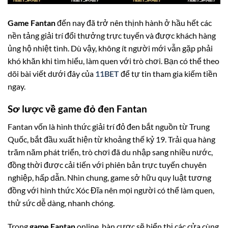
Game Fantan
đến nay đã trở nên thịnh hành ở hầu hết các
nền tảng giải trí đổi thưởng trực tuyến và được khách hàng
ủng hộ nhiệt tình. Dù vậy, không ít người mới vẫn gặp phải
khó khăn khi tìm hiểu, làm quen với trò chơi. Bạn có thể theo
dõi bài viết dưới đây của
11BET
để tự tin tham gia kiếm tiền
ngay.
Sơ lược về game đỏ đen Fantan
Fantan vốn là hình thức giải trí đỏ đen bắt nguồn từ Trung
Quốc, bắt đầu xuất hiện từ khoảng thế kỷ 19. Trải qua hàng
trăm năm phát triển, trò chơi đã du nhập sang nhiều nước,
đồng thời được cải tiến với phiên bản trực tuyến chuyên
nghiệp, hấp dẫn. Nhìn chung, game sở hữu quy luật tương
đồng với hình thức Xóc Đĩa nên mọi người có thể làm quen,
thử sức dễ dàng, nhanh chóng.
Trong
game Fantan
online, bàn cược sẽ hiển thị các cửa cùng