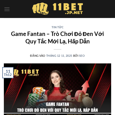
Bỏ
qua
nội
dung
TIN TỨC
Game Fantan – Trò Chơi Đỏ Đen Với
Quy Tắc Mới Lạ, Hấp Dẫn
ĐĂNG VÀO
THÁNG 12 11, 2025
BỞI
SEO
11
Th12