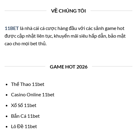
VỀ CHÚNG TÔI
11BET
là nhà cái cá cược hàng đầu với các sảnh game hot
được cập nhật liên tục, khuyến mãi siêu hấp dẫn, bảo mật
cao cho mọi bet thủ.
GAME HOT 2026
Thể Thao 11bet
Casino Online 11bet
Xổ Số 11bet
Bắn Cá 11bet
Lô Đề 11bet