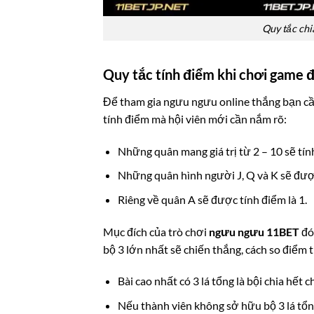
Quy tắc ch
Quy tắc tính điểm khi chơi game 
Để tham gia ngưu ngưu online thắng bạn cần
tính điểm mà hội viên mới cần nắm rõ:
Những quân mang giá trị từ 2 – 10 sẽ tín
Những quân hình người J, Q và K sẽ đượ
Riêng về quân A sẽ được tính điểm là 1.
Mục đích của trò chơi
ngưu ngưu 11BET
đó
bộ 3 lớn nhất sẽ chiến thắng, cách so điểm 
Bài cao nhất có 3 lá tổng là bội chia hết c
Nếu thành viên không sở hữu bộ 3 lá tổng