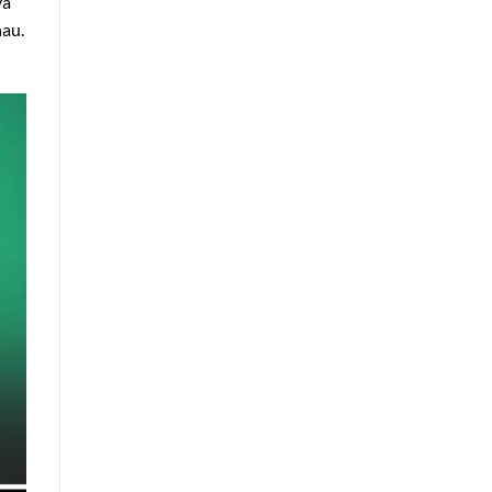
và
hau.