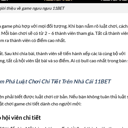
giới thiệu về game ngưu ngưu 11BET
a game phù hợp với mọi đối tượng. Khi bạn nắm rõ luật chơi, cách
 Mỗi bàn chơi sẽ có từ 2 – 6 thành viên tham gia. Tất cả thành viê
tìm ra thành viên có điểm cao nhất.
. Sau khi chia bài, thành viên sẽ tiến hành xếp các lá cùng bộ với
, tất cả hội viên lật bài và so điểm. Ai có bull cao nhất trong bàn
 Phá Luật Chơi Chi Tiết Trên Nhà Cái 11BET
viên phải biết được luật chơi cơ bản. Nếu bạn không tuân thủ luật 
ật chơi game chi tiết dành cho người mới:
 hội viên chi tiết