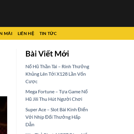
N MÃI
LIÊN HỆ
TIN TỨC
Bài Viết Mới
Nổ Hũ Thần Tài – Rinh Thưởng
Khủng Lên Tới X128 Lần Vốn
Cược
Mega Fortune – Tựa Game Nổ
Hũ Jili Thu Hút Người Chơi
Super Ace – Slot Bài Kinh Điển
Với Nhịp Đổi Thưởng Hấp
Dẫn