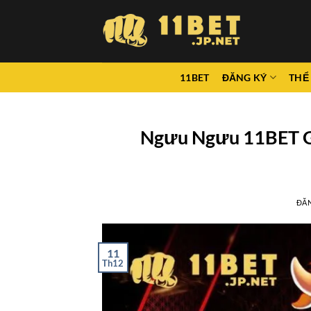
Bỏ
qua
nội
dung
11BET
ĐĂNG KÝ
THỂ
Ngưu Ngưu 11BET G
ĐĂ
11
Th12