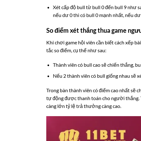
Xét cấp độ bull từ bull 0 đến bull 9 như 
nếu dư 0 thì có bull 0 mạnh nhất, nếu dư t
So điểm xét thắng thua game ngư
Khi chơi game hội viên cần biết cách xếp bà
tắc so điểm, cụ thể như sau:
Thành viên có bull cao sẽ chiến thắng, bul
Nếu 2 thành viên có bull giống nhau sẽ xé
Trong bàn thành viên có điểm cao nhất sẽ ch
tự động được thanh toán cho người thắng. T
càng lớn tỷ lệ trả thưởng càng cao.