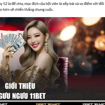
Tây 52 lá để chia, mục đích của hội viên là xếp bài và so điểm với đối
cao hơn sẽ chiến thắng chung cuộc.