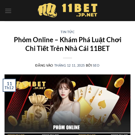
Bỏ
qua
nội
dung
TIN TỨC
Phỏm Online – Khám Phá Luật Chơi
Chi Tiết Trên Nhà Cái 11BET
ĐĂNG VÀO
THÁNG 12 11, 2025
BỞI
SEO
11
Th12