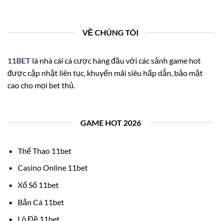
VỀ CHÚNG TÔI
11BET
là nhà cái cá cược hàng đầu với các sảnh game hot
được cập nhật liên tục, khuyến mãi siêu hấp dẫn, bảo mật
cao cho mọi bet thủ.
GAME HOT 2026
Thể Thao 11bet
Casino Online 11bet
Xổ Số 11bet
Bắn Cá 11bet
Lô Đề 11bet