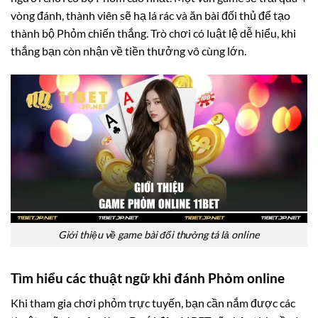
vòng đánh, thành viên sẽ hạ lá rác và ăn bài đối thủ để tạo
thành bộ Phỏm chiến thắng. Trò chơi có luật lệ dễ hiểu, khi
thắng bạn còn nhận về tiền thưởng vô cùng lớn.
Giới thiệu về game bài đổi thưởng tá lả online
Tìm hiểu các thuật ngữ khi đánh Phỏm online
Khi tham gia chơi phỏm trực tuyến, bạn cần nắm được các